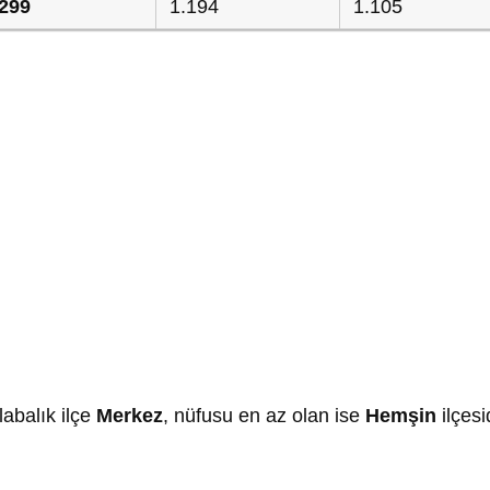
.299
1.194
1.105
labalık ilçe
Merkez
, nüfusu en az olan ise
Hemşin
ilçesid