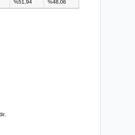
%51,94
%48,06
ir.