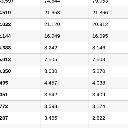
53.597
74.544
79.053
3.519
21.653
21.866
2.032
21.120
20.912
2.144
16.049
16.095
6.388
8.242
8.146
5.013
7.505
7.508
3.350
8.080
5.270
.495
4.457
4.038
.051
3.642
3.409
.772
3.598
3.174
.287
3.465
2.822