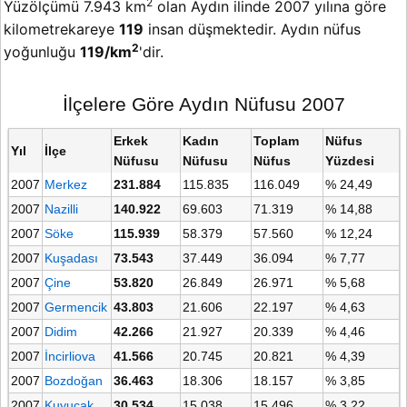
2
Yüzölçümü 7.943 km
olan Aydın ilinde 2007 yılına göre
kilometrekareye
119
insan düşmektedir. Aydın nüfus
2
yoğunluğu
119/km
'dir.
İlçelere Göre Aydın Nüfusu 2007
Erkek
Kadın
Toplam
Nüfus
Yıl
İlçe
Nüfusu
Nüfusu
Nüfus
Yüzdesi
2007
Merkez
231.884
115.835
116.049
% 24,49
2007
Nazilli
140.922
69.603
71.319
% 14,88
2007
Söke
115.939
58.379
57.560
% 12,24
2007
Kuşadası
73.543
37.449
36.094
% 7,77
2007
Çine
53.820
26.849
26.971
% 5,68
2007
Germencik
43.803
21.606
22.197
% 4,63
2007
Didim
42.266
21.927
20.339
% 4,46
2007
İncirliova
41.566
20.745
20.821
% 4,39
2007
Bozdoğan
36.463
18.306
18.157
% 3,85
2007
Kuyucak
30.534
15.038
15.496
% 3,22