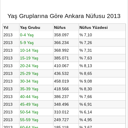
Yaş Gruplarına Göre Ankara Nüfusu 2013
Yıl
Yaş Grubu
Nüfus
Nüfus Yüzdesi
2013
0-4 Yaş
358.097
% 7,10
2013
5-9 Yaş
366.234
% 7,26
2013
10-14 Yaş
368.992
% 7,31
2013
15-19 Yaş
385.071
% 7,63
2013
20-24 Yaş
410.067
% 8,13
2013
25-29 Yaş
436.532
% 8,65
2013
30-34 Yaş
458.019
% 9,08
2013
35-39 Yaş
418.566
% 8,30
2013
40-44 Yaş
386.237
% 7,66
2013
45-49 Yaş
348.496
% 6,91
2013
50-54 Yaş
310.012
% 6,14
2013
55-59 Yaş
249.727
% 4,95
2013
60-64 Yaş
185.118
% 3,67