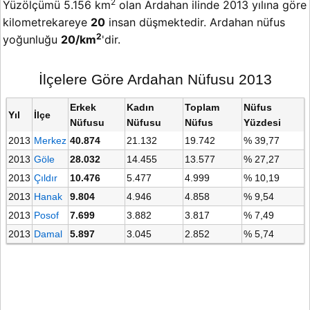
2
Yüzölçümü 5.156 km
olan Ardahan ilinde 2013 yılına göre
kilometrekareye
20
insan düşmektedir. Ardahan nüfus
2
yoğunluğu
20/km
'dir.
İlçelere Göre Ardahan Nüfusu 2013
Erkek
Kadın
Toplam
Nüfus
Yıl
İlçe
Nüfusu
Nüfusu
Nüfus
Yüzdesi
2013
Merkez
40.874
21.132
19.742
% 39,77
2013
Göle
28.032
14.455
13.577
% 27,27
2013
Çıldır
10.476
5.477
4.999
% 10,19
2013
Hanak
9.804
4.946
4.858
% 9,54
2013
Posof
7.699
3.882
3.817
% 7,49
2013
Damal
5.897
3.045
2.852
% 5,74