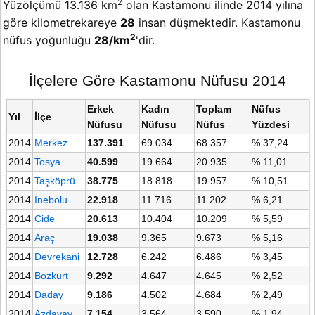
2
Yüzölçümü 13.136 km
olan Kastamonu ilinde 2014 yılına
göre kilometrekareye
28
insan düşmektedir. Kastamonu
2
nüfus yoğunluğu
28/km
'dir.
İlçelere Göre Kastamonu Nüfusu 2014
Erkek
Kadın
Toplam
Nüfus
Yıl
İlçe
Nüfusu
Nüfusu
Nüfus
Yüzdesi
2014
Merkez
137.391
69.034
68.357
% 37,24
2014
Tosya
40.599
19.664
20.935
% 11,01
2014
Taşköprü
38.775
18.818
19.957
% 10,51
2014
İnebolu
22.918
11.716
11.202
% 6,21
2014
Cide
20.613
10.404
10.209
% 5,59
2014
Araç
19.038
9.365
9.673
% 5,16
2014
Devrekani
12.728
6.242
6.486
% 3,45
2014
Bozkurt
9.292
4.647
4.645
% 2,52
2014
Daday
9.186
4.502
4.684
% 2,49
2014
Azdavay
7.154
3.564
3.590
% 1,94