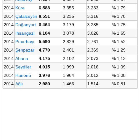
2014
Küre
6.588
3.355
3.233
% 1,79
2014
Çatalzeytin
6.551
3.235
3.316
% 1,78
2014
Doğanyurt
6.464
3.179
3.285
% 1,75
2014
İhsangazi
6.104
3.078
3.026
% 1,65
2014
Pınarbaşı
5.590
2.829
2.761
% 1,52
2014
Şenpazar
4.770
2.401
2.369
% 1,29
2014
Abana
4.175
2.102
2.073
% 1,13
2014
Seydiler
4.015
1.999
2.016
% 1,09
2014
Hanönü
3.976
1.964
2.012
% 1,08
2014
Ağlı
2.980
1.466
1.514
% 0,81