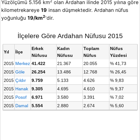
2
Yüzölçümü 5.156 km
olan Ardahan ilinde 2015 yılına göre
kilometrekareye
19
insan düşmektedir. Ardahan nüfus
2
yoğunluğu
19/km
'dir.
İlçelere Göre Ardahan Nüfusu 2015
Erkek
Kadın
Toplam
Nüfus
Yıl
İlçe
Nüfusu
Nüfusu
Nüfus
Yüzdesi
2015
Merkez
41.422
21.367
20.055
% 41,73
2015
Göle
26.254
13.486
12.768
% 26,45
2015
Çıldır
9.759
5.133
4.626
% 9,83
2015
Hanak
9.305
4.695
4.610
% 9,37
2015
Posof
6.971
3.580
3.391
% 7,02
2015
Damal
5.554
2.880
2.674
% 5,60