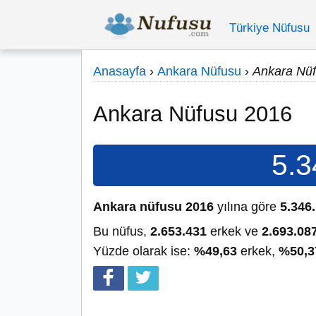
Türkiye Nüfusu
Anasayfa
›
Ankara Nüfusu
›
Ankara Nü
Ankara Nüfusu 2016
5.3
Ankara nüfusu 2016
yılına göre
5.346
Bu nüfus,
2.653.431
erkek ve
2.693.08
Yüzde olarak ise:
%49,63
erkek,
%50,3