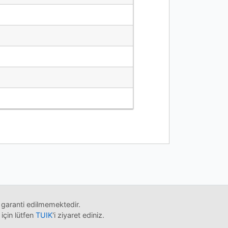
 garanti edilmemektedir.
 için lütfen
TUIK
'i ziyaret ediniz.