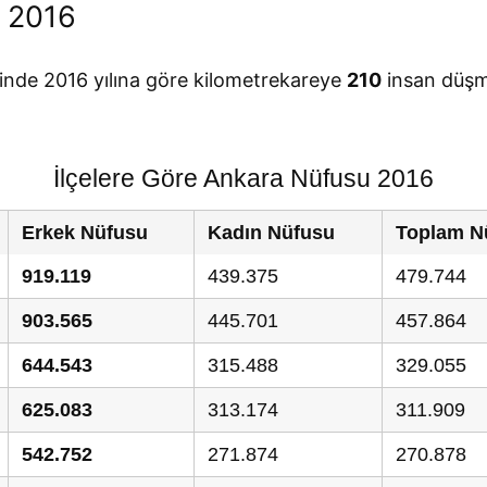
 2016
linde 2016 yılına göre kilometrekareye
210
insan düşm
İlçelere Göre Ankara Nüfusu 2016
Erkek Nüfusu
Kadın Nüfusu
Toplam N
919.119
439.375
479.744
903.565
445.701
457.864
644.543
315.488
329.055
625.083
313.174
311.909
542.752
271.874
270.878