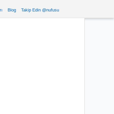
rı
Blog
Takip Edin @nufusu