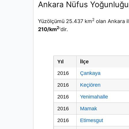
Ankara Nüfus Yoğunluğu
2
Yüzölçümü 25.437 km
olan Ankara i
2
210/km
'dir.
Yıl
İlçe
2016
Çankaya
2016
Keçiören
2016
Yenimahalle
2016
Mamak
2016
Etimesgut