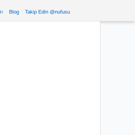
rı
Blog
Takip Edin @nufusu