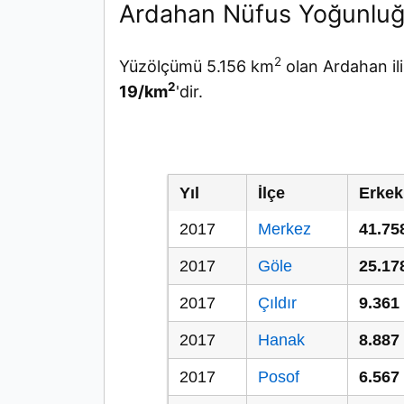
Ardahan Nüfus Yoğunluğ
2
Yüzölçümü 5.156 km
olan Ardahan il
2
19/km
'dir.
Yıl
İlçe
Erkek
2017
Merkez
41.75
2017
Göle
25.17
2017
Çıldır
9.361
2017
Hanak
8.887
2017
Posof
6.567