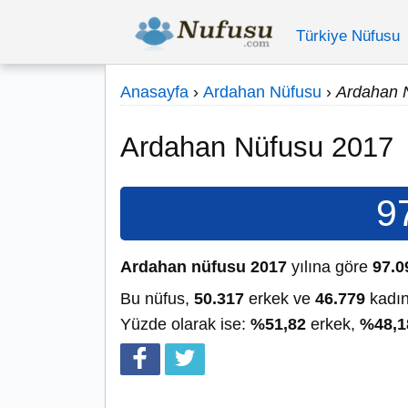
Türkiye Nüfusu
Anasayfa
›
Ardahan Nüfusu
›
Ardahan 
Ardahan Nüfusu 2017
9
Ardahan nüfusu 2017
yılına göre
97.0
Bu nüfus,
50.317
erkek ve
46.779
kadın
Yüzde olarak ise:
%51,82
erkek,
%48,1