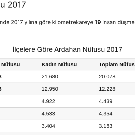
u 2017
inde 2017 yılına göre kilometrekareye
19
insan düşmek
İlçelere Göre Ardahan Nüfusu 2017
 Nüfusu
Kadın Nüfusu
Toplam Nüfus
8
21.680
20.078
8
12.950
12.228
4.922
4.439
4.533
4.354
3.404
3.163