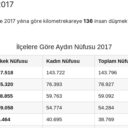
2017
de 2017 yılına göre kilometrekareye
136
insan düşmekt
İlçelere Göre Aydın Nüfusu 2017
rkek Nüfusu
Kadın Nüfusu
Toplam Nüf
7.518
143.722
143.796
5.320
76.393
78.927
8.855
59.763
59.092
9.058
54.774
54.284
.464
40.695
38.769