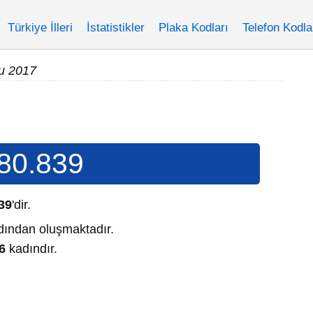
Türkiye İlleri
İstatistikler
Plaka Kodları
Telefon Kodla
u 2017
80.839
39
'dir.
ından oluşmaktadır.
6
kadındır.