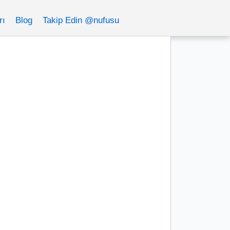
rı
Blog
Takip Edin @nufusu