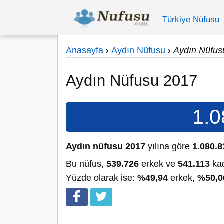
Türkiye Nüfusu
Anasayfa
›
Aydın Nüfusu
›
Aydın Nüfus
Aydın Nüfusu 2017
1.0
Aydın nüfusu 2017
yılına göre
1.080.8
Bu nüfus,
539.726
erkek ve
541.113
kad
Yüzde olarak ise:
%49,94
erkek,
%50,0