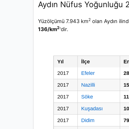
Aydın Nüfus Yoğunluğu 
2
Yüzölçümü 7.943 km
olan Aydın ilin
2
136/km
'dir.
Yıl
İlçe
E
2017
Efeler
28
2017
Nazilli
15
2017
Söke
11
2017
Kuşadası
10
2017
Didim
79