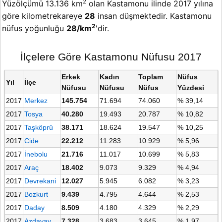
2
Yüzölçümü 13.136 km
olan Kastamonu ilinde 2017 yılına
göre kilometrekareye
28
insan düşmektedir. Kastamonu
2
nüfus yoğunluğu
28/km
'dir.
İlçelere Göre Kastamonu Nüfusu 2017
Erkek
Kadın
Toplam
Nüfus
Yıl
İlçe
Nüfusu
Nüfusu
Nüfus
Yüzdesi
2017
Merkez
145.754
71.694
74.060
% 39,14
2017
Tosya
40.280
19.493
20.787
% 10,82
2017
Taşköprü
38.171
18.624
19.547
% 10,25
2017
Cide
22.212
11.283
10.929
% 5,96
2017
İnebolu
21.716
11.017
10.699
% 5,83
2017
Araç
18.402
9.073
9.329
% 4,94
2017
Devrekani
12.027
5.945
6.082
% 3,23
2017
Bozkurt
9.439
4.795
4.644
% 2,53
2017
Daday
8.509
4.180
4.329
% 2,29
2017
Azdavay
7.328
3.683
3.645
% 1,97