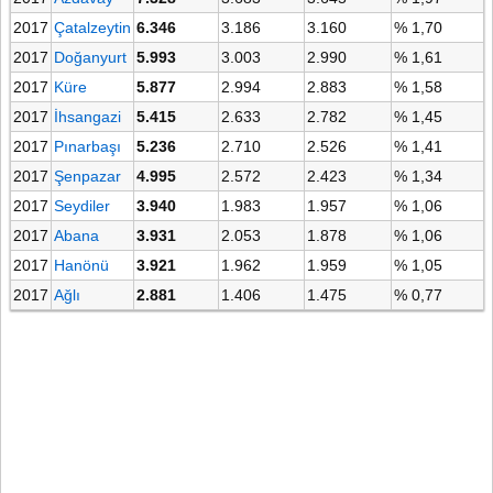
2017
Çatalzeytin
6.346
3.186
3.160
% 1,70
2017
Doğanyurt
5.993
3.003
2.990
% 1,61
2017
Küre
5.877
2.994
2.883
% 1,58
2017
İhsangazi
5.415
2.633
2.782
% 1,45
2017
Pınarbaşı
5.236
2.710
2.526
% 1,41
2017
Şenpazar
4.995
2.572
2.423
% 1,34
2017
Seydiler
3.940
1.983
1.957
% 1,06
2017
Abana
3.931
2.053
1.878
% 1,06
2017
Hanönü
3.921
1.962
1.959
% 1,05
2017
Ağlı
2.881
1.406
1.475
% 0,77