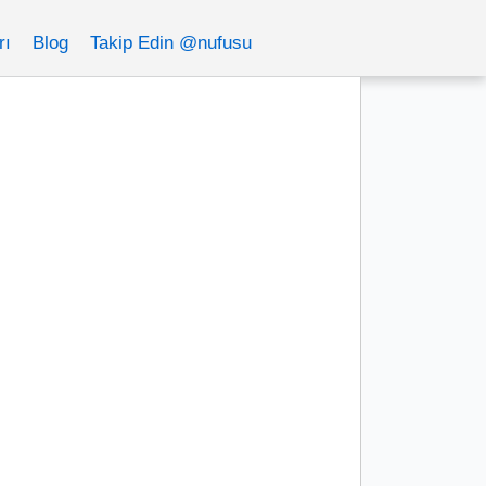
rı
Blog
Takip Edin @nufusu