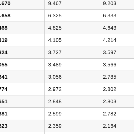
.670
9.467
9.203
.658
6.325
6.333
468
4.825
4.643
319
4.105
4.214
324
3.727
3.597
055
3.489
3.566
841
3.056
2.785
774
2.972
2.802
651
2.848
2.803
381
2.599
2.782
523
2.359
2.164