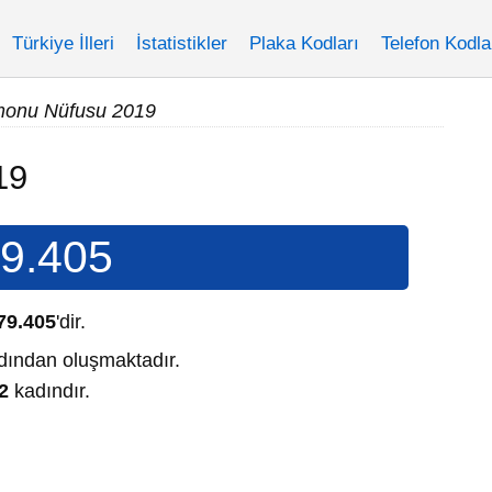
Türkiye İlleri
İstatistikler
Plaka Kodları
Telefon Kodla
monu Nüfusu 2019
19
9.405
79.405
'dir.
ından oluşmaktadır.
2
kadındır.