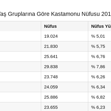
aş Gruplarına Göre Kastamonu Nüfusu 20
Nüfus
Nüfus Yü
19.024
% 5,01
21.830
% 5,75
25.641
% 6,76
29.838
% 7,86
23.748
% 6,26
24.059
% 6,34
25.886
% 6,82
23.655
% 6,23