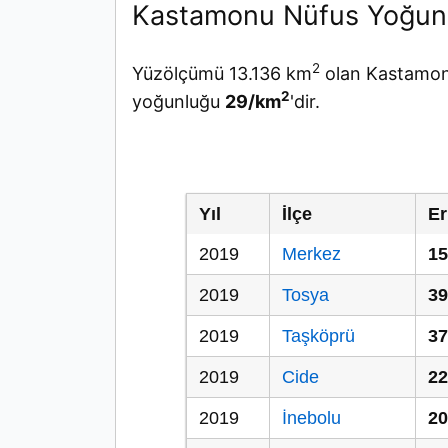
Kastamonu Nüfus Yoğun
2
Yüzölçümü 13.136 km
olan Kastamonu
2
yoğunluğu
29/km
'dir.
Yıl
İlçe
Er
2019
Merkez
15
2019
Tosya
39
2019
Taşköprü
37
2019
Cide
22
2019
İnebolu
20