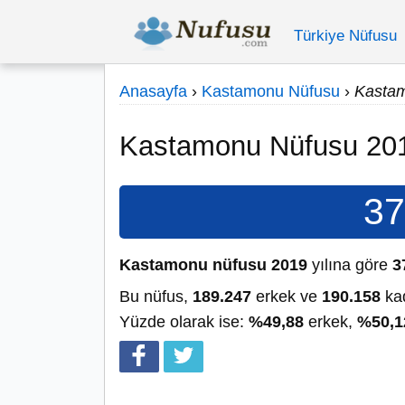
Türkiye Nüfusu
Anasayfa
›
Kastamonu Nüfusu
›
Kasta
Kastamonu Nüfusu 20
37
Kastamonu nüfusu 2019
yılına göre
3
Bu nüfus,
189.247
erkek ve
190.158
kad
Yüzde olarak ise:
%49,88
erkek,
%50,1