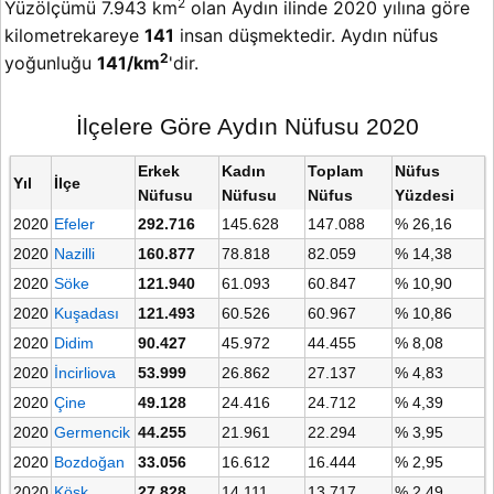
2
Yüzölçümü 7.943 km
olan Aydın ilinde 2020 yılına göre
kilometrekareye
141
insan düşmektedir. Aydın nüfus
2
yoğunluğu
141/km
'dir.
İlçelere Göre Aydın Nüfusu 2020
Erkek
Kadın
Toplam
Nüfus
Yıl
İlçe
Nüfusu
Nüfusu
Nüfus
Yüzdesi
2020
Efeler
292.716
145.628
147.088
% 26,16
2020
Nazilli
160.877
78.818
82.059
% 14,38
2020
Söke
121.940
61.093
60.847
% 10,90
2020
Kuşadası
121.493
60.526
60.967
% 10,86
2020
Didim
90.427
45.972
44.455
% 8,08
2020
İncirliova
53.999
26.862
27.137
% 4,83
2020
Çine
49.128
24.416
24.712
% 4,39
2020
Germencik
44.255
21.961
22.294
% 3,95
2020
Bozdoğan
33.056
16.612
16.444
% 2,95
2020
Köşk
27.828
14.111
13.717
% 2,49