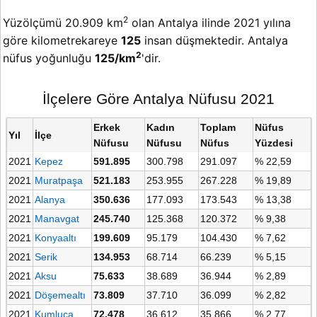
2
Yüzölçümü 20.909 km
olan Antalya ilinde 2021 yılına
göre kilometrekareye
125
insan düşmektedir. Antalya
2
nüfus yoğunluğu
125/km
'dir.
İlçelere Göre Antalya Nüfusu 2021
Erkek
Kadın
Toplam
Nüfus
Yıl
İlçe
Nüfusu
Nüfusu
Nüfus
Yüzdesi
2021
Kepez
591.895
300.798
291.097
% 22,59
2021
Muratpaşa
521.183
253.955
267.228
% 19,89
2021
Alanya
350.636
177.093
173.543
% 13,38
2021
Manavgat
245.740
125.368
120.372
% 9,38
2021
Konyaaltı
199.609
95.179
104.430
% 7,62
2021
Serik
134.953
68.714
66.239
% 5,15
2021
Aksu
75.633
38.689
36.944
% 2,89
2021
Döşemealtı
73.809
37.710
36.099
% 2,82
2021
Kumluca
72.478
36.612
35.866
% 2,77