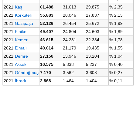
2021
Kaş
61.488
31.613
29.875
% 2,35
2021
Korkuteli
55.883
28.046
27.837
% 2,13
2021
Gazipaşa
52.126
26.454
25.672
% 1,99
2021
Finike
49.407
24.804
24.603
% 1,89
2021
Kemer
46.615
24.231
22.384
% 1,78
2021
Elmalı
40.614
21.179
19.435
% 1,55
2021
Demre
27.150
13.946
13.204
% 1,04
2021
Akseki
10.575
5.338
5.237
% 0,40
2021
Gündoğmuş
7.170
3.562
3.608
% 0,27
2021
İbradı
2.868
1.464
1.404
% 0,11