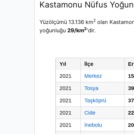
Kastamonu Nüfus Yoğun
2
Yüzölçümü 13.136 km
olan Kastamonu
2
yoğunluğu
29/km
'dir.
Yıl
İlçe
Er
2021
Merkez
15
2021
Tosya
39
2021
Taşköprü
37
2021
Cide
22
2021
İnebolu
20