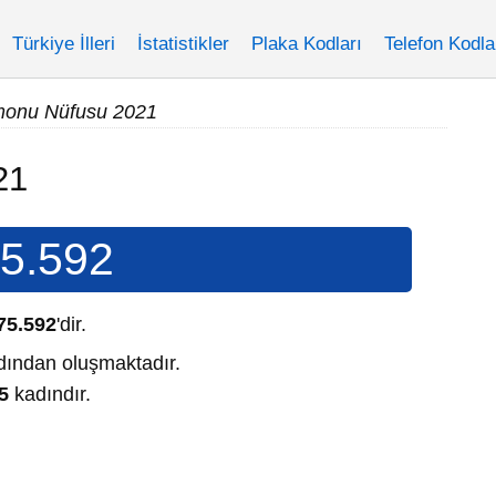
Türkiye İlleri
İstatistikler
Plaka Kodları
Telefon Kodla
monu Nüfusu 2021
21
5.592
75.592
'dir.
ından oluşmaktadır.
5
kadındır.