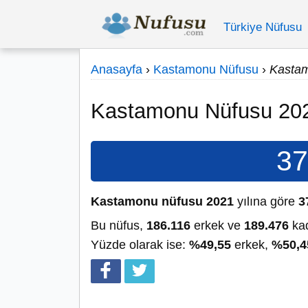
Türkiye Nüfusu
Anasayfa
›
Kastamonu Nüfusu
›
Kasta
Kastamonu Nüfusu 20
37
Kastamonu nüfusu 2021
yılına göre
3
Bu nüfus,
186.116
erkek ve
189.476
kad
Yüzde olarak ise:
%49,55
erkek,
%50,4