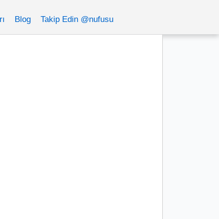
rı
Blog
Takip Edin @nufusu