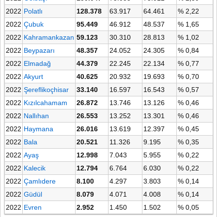
2022
Polatlı
128.378
63.917
64.461
% 2,22
2022
Çubuk
95.449
46.912
48.537
% 1,65
2022
Kahramankazan
59.123
30.310
28.813
% 1,02
2022
Beypazarı
48.357
24.052
24.305
% 0,84
2022
Elmadağ
44.379
22.245
22.134
% 0,77
2022
Akyurt
40.625
20.932
19.693
% 0,70
2022
Şereflikoçhisar
33.140
16.597
16.543
% 0,57
2022
Kızılcahamam
26.872
13.746
13.126
% 0,46
2022
Nallıhan
26.553
13.252
13.301
% 0,46
2022
Haymana
26.016
13.619
12.397
% 0,45
2022
Bala
20.521
11.326
9.195
% 0,35
2022
Ayaş
12.998
7.043
5.955
% 0,22
2022
Kalecik
12.794
6.764
6.030
% 0,22
2022
Çamlıdere
8.100
4.297
3.803
% 0,14
2022
Güdül
8.079
4.071
4.008
% 0,14
2022
Evren
2.952
1.450
1.502
% 0,05