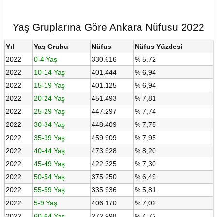
Yaş Gruplarına Göre Ankara Nüfusu 2022
Yıl
Yaş Grubu
Nüfus
Nüfus Yüzdesi
2022
0-4 Yaş
330.616
% 5,72
2022
10-14 Yaş
401.444
% 6,94
2022
15-19 Yaş
401.125
% 6,94
2022
20-24 Yaş
451.493
% 7,81
2022
25-29 Yaş
447.297
% 7,74
2022
30-34 Yaş
448.409
% 7,75
2022
35-39 Yaş
459.909
% 7,95
2022
40-44 Yaş
473.928
% 8,20
2022
45-49 Yaş
422.325
% 7,30
2022
50-54 Yaş
375.250
% 6,49
2022
55-59 Yaş
335.936
% 5,81
2022
5-9 Yaş
406.170
% 7,02
2022
60-64 Yaş
272.998
% 4,72