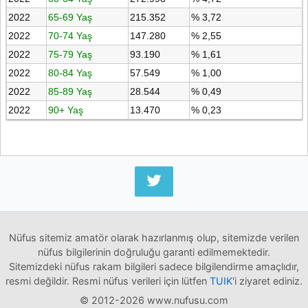
2022
65-69 Yaş
215.352
% 3,72
2022
70-74 Yaş
147.280
% 2,55
2022
75-79 Yaş
93.190
% 1,61
2022
80-84 Yaş
57.549
% 1,00
2022
85-89 Yaş
28.544
% 0,49
2022
90+ Yaş
13.470
% 0,23
Nüfus sitemiz amatör olarak hazırlanmış olup, sitemizde verilen
nüfus bilgilerinin doğruluğu garanti edilmemektedir.
Sitemizdeki nüfus rakam bilgileri sadece bilgilendirme amaçlıdır,
resmi değildir. Resmi nüfus verileri için lütfen
TUIK
'i ziyaret ediniz.
© 2012-2026 www.nufusu.com