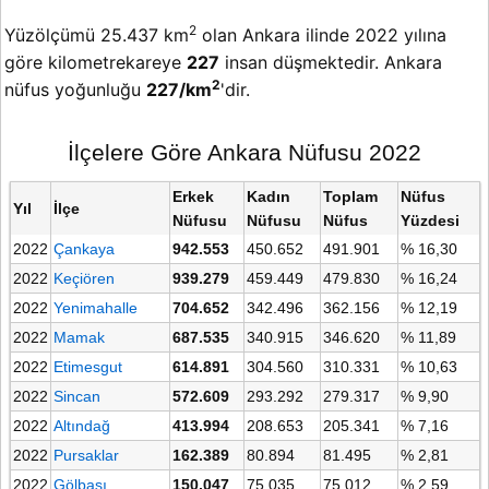
2
Yüzölçümü 25.437 km
olan Ankara ilinde 2022 yılına
göre kilometrekareye
227
insan düşmektedir. Ankara
2
nüfus yoğunluğu
227/km
'dir.
İlçelere Göre Ankara Nüfusu 2022
Erkek
Kadın
Toplam
Nüfus
Yıl
İlçe
Nüfusu
Nüfusu
Nüfus
Yüzdesi
2022
Çankaya
942.553
450.652
491.901
% 16,30
2022
Keçiören
939.279
459.449
479.830
% 16,24
2022
Yenimahalle
704.652
342.496
362.156
% 12,19
2022
Mamak
687.535
340.915
346.620
% 11,89
2022
Etimesgut
614.891
304.560
310.331
% 10,63
2022
Sincan
572.609
293.292
279.317
% 9,90
2022
Altındağ
413.994
208.653
205.341
% 7,16
2022
Pursaklar
162.389
80.894
81.495
% 2,81
2022
Gölbaşı
150.047
75.035
75.012
% 2,59