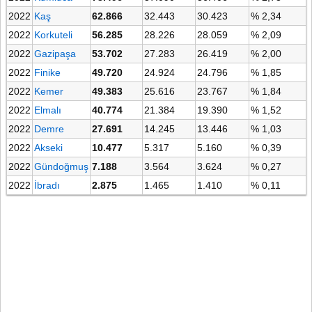
2022
Kaş
62.866
32.443
30.423
% 2,34
2022
Korkuteli
56.285
28.226
28.059
% 2,09
2022
Gazipaşa
53.702
27.283
26.419
% 2,00
2022
Finike
49.720
24.924
24.796
% 1,85
2022
Kemer
49.383
25.616
23.767
% 1,84
2022
Elmalı
40.774
21.384
19.390
% 1,52
2022
Demre
27.691
14.245
13.446
% 1,03
2022
Akseki
10.477
5.317
5.160
% 0,39
2022
Gündoğmuş
7.188
3.564
3.624
% 0,27
2022
İbradı
2.875
1.465
1.410
% 0,11