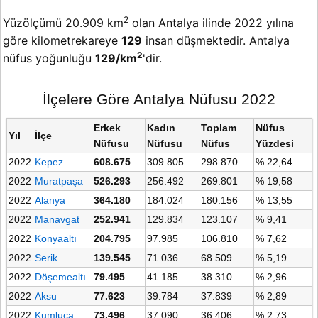
2
Yüzölçümü 20.909 km
olan Antalya ilinde 2022 yılına
göre kilometrekareye
129
insan düşmektedir. Antalya
2
nüfus yoğunluğu
129/km
'dir.
İlçelere Göre Antalya Nüfusu 2022
Erkek
Kadın
Toplam
Nüfus
Yıl
İlçe
Nüfusu
Nüfusu
Nüfus
Yüzdesi
2022
Kepez
608.675
309.805
298.870
% 22,64
2022
Muratpaşa
526.293
256.492
269.801
% 19,58
2022
Alanya
364.180
184.024
180.156
% 13,55
2022
Manavgat
252.941
129.834
123.107
% 9,41
2022
Konyaaltı
204.795
97.985
106.810
% 7,62
2022
Serik
139.545
71.036
68.509
% 5,19
2022
Döşemealtı
79.495
41.185
38.310
% 2,96
2022
Aksu
77.623
39.784
37.839
% 2,89
2022
Kumluca
73.496
37.090
36.406
% 2,73