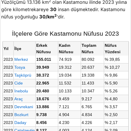
2
Yüzölçümü 13.136 km
olan Kastamonu ilinde 2023 yılına
göre kilometrekareye
30
insan düşmektedir. Kastamonu
2
nüfus yoğunluğu
30/km
'dir.
İlçelere Göre Kastamonu Nüfusu 2023
Erkek
Kadın
Toplam
Nüfus
Yıl
İlçe
Nüfusu
Nüfusu
Nüfus
Yüzdesi
2023
Merkez
155.011
74.919
80.092
% 39,85
2023
Tosya
39.949
19.312
20.637
% 10,27
2023
Taşköprü
38.372
19.034
19.338
% 9,86
2023
Cide
22.965
11.532
11.433
% 5,90
2023
İnebolu
20.480
10.133
10.347
% 5,26
2023
Araç
18.676
9.459
9.217
% 4,80
2023
Devrekani
13.886
7.121
6.765
% 3,57
2023
Bozkurt
9.738
4.904
4.834
% 2,50
2023
Daday
8.456
4.230
4.226
% 2,17
2023
Çatalzeytin
8.127
4.003
4.124
% 2,09