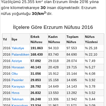
2
Yüzölçümü 25.355 km
olan Erzurum ilinde 2016 yılına
göre kilometrekareye
30
insan düşmektedir. Erzurum
2
nüfus yoğunluğu
30/km
'dir.
İlçelere Göre Erzurum Nüfusu 2016
Erkek
Kadın
Toplam
Nüfus
Yıl
İlçe
Nüfusu
Nüfusu
Nüfus
Yüzdesi
2016
Yakutiye
191.863
94.310
97.553
% 25,18
2016
Palandöken
168.430
83.740
84.690
% 22,10
2016
Aziziye
57.092
29.018
28.074
% 7,49
2016
Horasan
40.143
20.428
19.715
% 5,27
2016
Oltu
31.056
15.912
15.144
% 4,08
2016
Pasinler
29.853
15.158
14.695
% 3,92
2016
Karayazı
28.792
14.649
14.143
% 3,78
2016
Hınıs
26.832
13.550
13.282
% 3,52
2016
Tekman
26.248
13.306
12.942
% 3,44
2016
Karaçoban
23.534
11.962
11.572
% 3,09