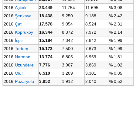
2016
Aşkale
23.449
11.754
11.695
% 3,08
2016
Şenkaya
18.438
9.250
9.188
% 2,42
2016
Çat
17.578
9.054
8.524
% 2,31
2016
Köprüköy
16.344
8.372
7.972
% 2,14
2016
İspir
15.184
7.342
7.842
% 1,99
2016
Tortum
15.173
7.500
7.673
% 1,99
2016
Narman
13.774
6.805
6.969
% 1,81
2016
Uzundere
7.776
3.907
3.869
% 1,02
2016
Olur
6.510
3.209
3.301
% 0,85
2016
Pazaryolu
3.952
1.912
2.040
% 0,52