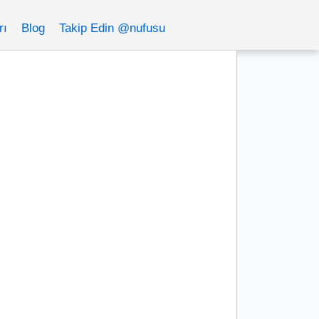
rı
Blog
Takip Edin @nufusu