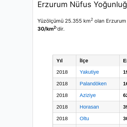
Erzurum Nüfus Yoğunlu
2
Yüzölçümü 25.355 km
olan Erzurum 
2
30/km
'dir.
Yıl
İlçe
E
2018
Yakutiye
1
2018
Palandöken
1
2018
Aziziye
6
2018
Horasan
3
2018
Oltu
3