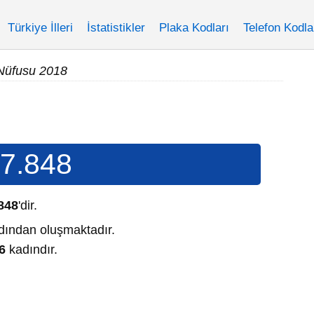
Türkiye İlleri
İstatistikler
Plaka Kodları
Telefon Kodla
Nüfusu 2018
7.848
848
'dir.
ından oluşmaktadır.
6
kadındır.