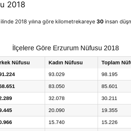
ğu 2018
ilinde 2018 yılına göre kilometrekareye
30
insan düşm
İlçelere Göre Erzurum Nüfusu 2018
rkek Nüfusu
Kadın Nüfusu
Toplam Nüf
91.224
93.029
98.195
68.651
83.050
85.601
2.289
32.078
30.211
9.445
20.090
19.355
0.966
15.740
15.226