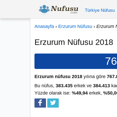
Türkiye Nüfusu
Anasayfa
›
Erzurum Nüfusu
›
Erzurum 
Erzurum Nüfusu 2018
76
Erzurum nüfusu 2018
yılına göre
767.
Bu nüfus,
383.435
erkek ve
384.413
kad
Yüzde olarak ise:
%49,94
erkek,
%50,0