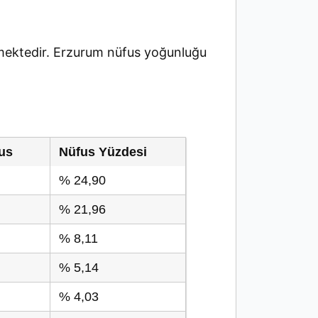
ektedir. Erzurum nüfus yoğunluğu
us
Nüfus Yüzdesi
% 24,90
% 21,96
% 8,11
% 5,14
% 4,03