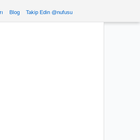
rı
Blog
Takip Edin @nufusu