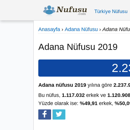
Türkiye Nüfusu
Anasayfa
›
Adana Nüfusu
›
Adana Nüfu
Adana Nüfusu 2019
2.2
Adana nüfusu 2019
yılına göre
2.237.
Bu nüfus,
1.117.032
erkek ve
1.120.90
Yüzde olarak ise:
%49,91
erkek,
%50,0