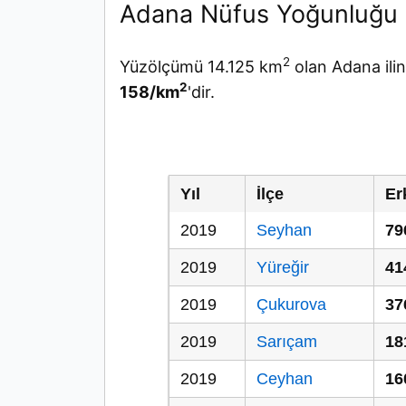
Adana Nüfus Yoğunluğu
2
Yüzölçümü 14.125 km
olan Adana ili
2
158/km
'dir.
Yıl
İlçe
Er
2019
Seyhan
79
2019
Yüreğir
41
2019
Çukurova
37
2019
Sarıçam
18
2019
Ceyhan
16