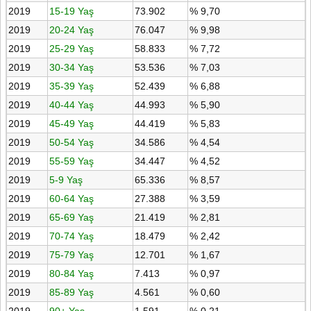
2019
15-19 Yaş
73.902
% 9,70
2019
20-24 Yaş
76.047
% 9,98
2019
25-29 Yaş
58.833
% 7,72
2019
30-34 Yaş
53.536
% 7,03
2019
35-39 Yaş
52.439
% 6,88
2019
40-44 Yaş
44.993
% 5,90
2019
45-49 Yaş
44.419
% 5,83
2019
50-54 Yaş
34.586
% 4,54
2019
55-59 Yaş
34.447
% 4,52
2019
5-9 Yaş
65.336
% 8,57
2019
60-64 Yaş
27.388
% 3,59
2019
65-69 Yaş
21.419
% 2,81
2019
70-74 Yaş
18.479
% 2,42
2019
75-79 Yaş
12.701
% 1,67
2019
80-84 Yaş
7.413
% 0,97
2019
85-89 Yaş
4.561
% 0,60
2019
90+ Yaş
1.591
% 0,21