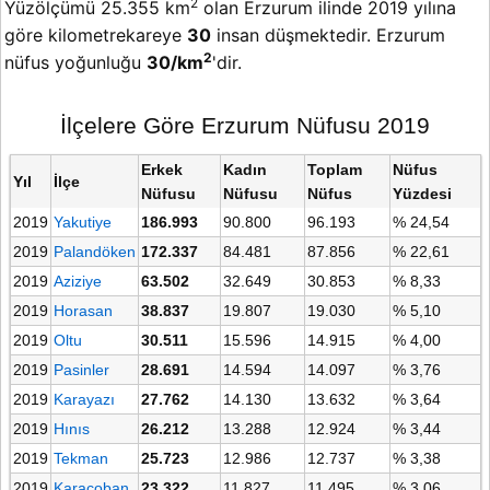
2
Yüzölçümü 25.355 km
olan Erzurum ilinde 2019 yılına
göre kilometrekareye
30
insan düşmektedir. Erzurum
2
nüfus yoğunluğu
30/km
'dir.
İlçelere Göre Erzurum Nüfusu 2019
Erkek
Kadın
Toplam
Nüfus
Yıl
İlçe
Nüfusu
Nüfusu
Nüfus
Yüzdesi
2019
Yakutiye
186.993
90.800
96.193
% 24,54
2019
Palandöken
172.337
84.481
87.856
% 22,61
2019
Aziziye
63.502
32.649
30.853
% 8,33
2019
Horasan
38.837
19.807
19.030
% 5,10
2019
Oltu
30.511
15.596
14.915
% 4,00
2019
Pasinler
28.691
14.594
14.097
% 3,76
2019
Karayazı
27.762
14.130
13.632
% 3,64
2019
Hınıs
26.212
13.288
12.924
% 3,44
2019
Tekman
25.723
12.986
12.737
% 3,38
2019
Karaçoban
23.322
11.827
11.495
% 3,06