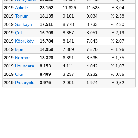
2019
Aşkale
23.152
11.629
11.523
% 3,04
2019
Tortum
18.135
9.101
9.034
% 2,38
2019
Şenkaya
17.511
8.778
8.733
% 2,30
2019
Çat
16.708
8.657
8.051
% 2,19
2019
Köprüköy
15.784
8.141
7.643
% 2,07
2019
İspir
14.959
7.389
7.570
% 1,96
2019
Narman
13.326
6.691
6.635
% 1,75
2019
Uzundere
8.153
4.111
4.042
% 1,07
2019
Olur
6.469
3.237
3.232
% 0,85
2019
Pazaryolu
3.975
2.001
1.974
% 0,52