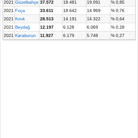
2021
Güzelbahçe
37.572
18.481
19.091
% 0,85
2021
Foça
33.611
18.642
14.969
% 0,76
2021
Kınık
28.513
14.191
14.322
% 0,64
2021
Beydağ
12.197
6.128
6.069
% 0,28
2021
Karaburun
11.927
6.179
5.748
% 0,27