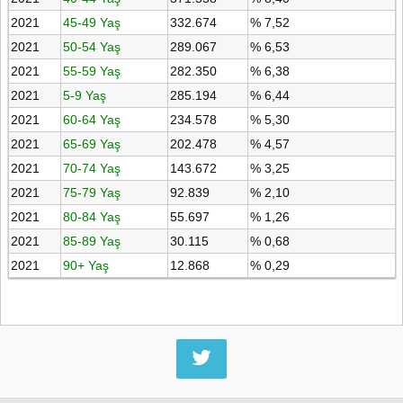
2021
45-49 Yaş
332.674
% 7,52
2021
50-54 Yaş
289.067
% 6,53
2021
55-59 Yaş
282.350
% 6,38
2021
5-9 Yaş
285.194
% 6,44
2021
60-64 Yaş
234.578
% 5,30
2021
65-69 Yaş
202.478
% 4,57
2021
70-74 Yaş
143.672
% 3,25
2021
75-79 Yaş
92.839
% 2,10
2021
80-84 Yaş
55.697
% 1,26
2021
85-89 Yaş
30.115
% 0,68
2021
90+ Yaş
12.868
% 0,29