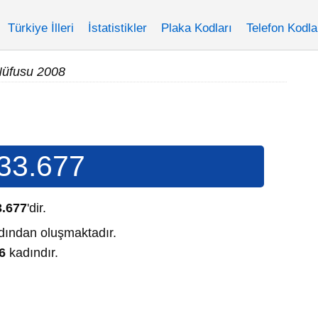
Türkiye İlleri
İstatistikler
Plaka Kodları
Telefon Kodla
üfusu 2008
33.677
3.677
'dir.
ından oluşmaktadır.
6
kadındır.