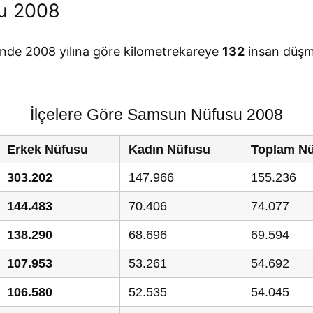
u 2008
inde 2008 yılına göre kilometrekareye
132
insan düşm
İlçelere Göre Samsun Nüfusu 2008
Erkek Nüfusu
Kadın Nüfusu
Toplam N
303.202
147.966
155.236
144.483
70.406
74.077
138.290
68.696
69.594
107.953
53.261
54.692
106.580
52.535
54.045