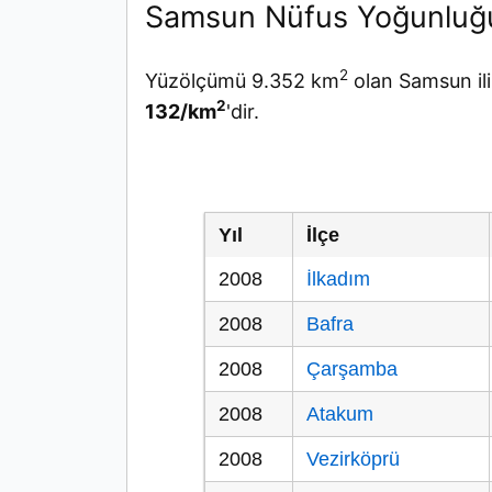
Samsun Nüfus Yoğunluğ
2
Yüzölçümü 9.352 km
olan Samsun il
2
132/km
'dir.
Yıl
İlçe
2008
İlkadım
2008
Bafra
2008
Çarşamba
2008
Atakum
2008
Vezirköprü