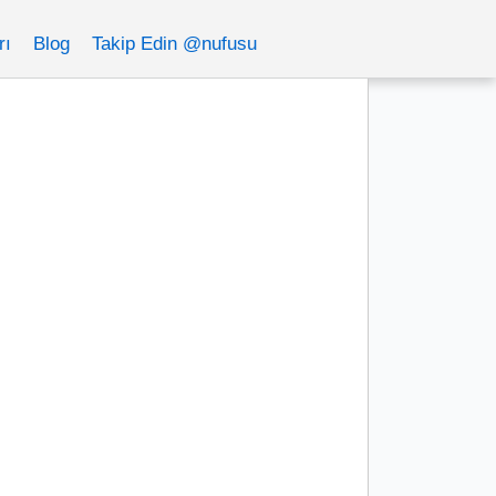
rı
Blog
Takip Edin @nufusu