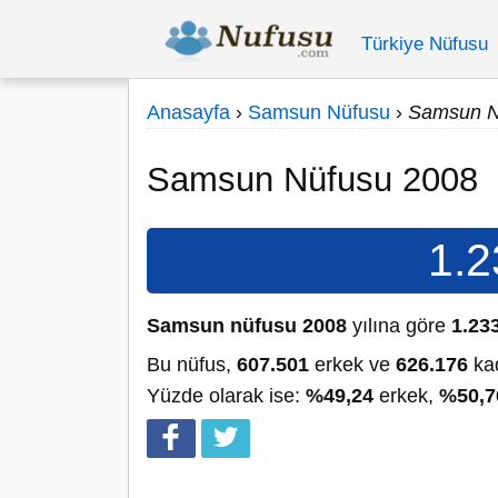
Türkiye Nüfusu
Anasayfa
›
Samsun Nüfusu
›
Samsun N
Samsun Nüfusu 2008
1.2
Samsun nüfusu 2008
yılına göre
1.23
Bu nüfus,
607.501
erkek ve
626.176
kad
Yüzde olarak ise:
%49,24
erkek,
%50,7