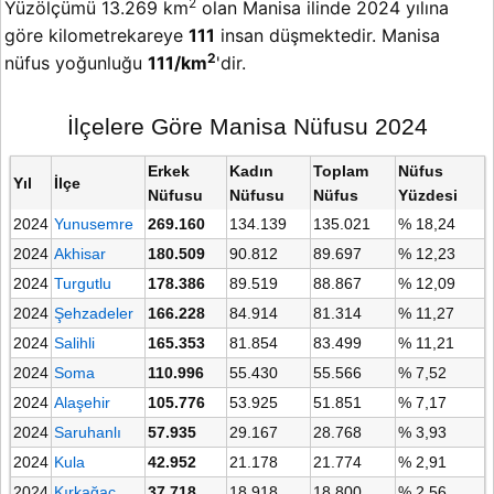
2
Yüzölçümü 13.269 km
olan Manisa ilinde 2024 yılına
göre kilometrekareye
111
insan düşmektedir. Manisa
2
nüfus yoğunluğu
111/km
'dir.
İlçelere Göre Manisa Nüfusu 2024
Erkek
Kadın
Toplam
Nüfus
Yıl
İlçe
Nüfusu
Nüfusu
Nüfus
Yüzdesi
2024
Yunusemre
269.160
134.139
135.021
% 18,24
2024
Akhisar
180.509
90.812
89.697
% 12,23
2024
Turgutlu
178.386
89.519
88.867
% 12,09
2024
Şehzadeler
166.228
84.914
81.314
% 11,27
2024
Salihli
165.353
81.854
83.499
% 11,21
2024
Soma
110.996
55.430
55.566
% 7,52
2024
Alaşehir
105.776
53.925
51.851
% 7,17
2024
Saruhanlı
57.935
29.167
28.768
% 3,93
2024
Kula
42.952
21.178
21.774
% 2,91
2024
Kırkağaç
37.718
18.918
18.800
% 2,56