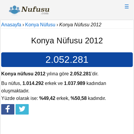
☰
Anasayfa
›
Konya Nüfusu
›
Konya Nüfusu 2012
Konya Nüfusu 2012
2.052.281
Konya nüfusu 2012
yılına göre
2.052.281
'dir.
Bu nüfus,
1.014.292
erkek ve
1.037.989
kadından
oluşmaktadır.
Yüzde olarak ise:
%49,42
erkek,
%50,58
kadındır.