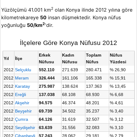
2
Yüzölçümü 41.001 km
olan Konya ilinde 2012 yılına göre
kilometrekareye
50
insan düşmektedir. Konya nüfus
2
yoğunluğu
50/km
'dir.
İlçelere Göre Konya Nüfusu 2012
Erkek
Kadın
Toplam
Nüfus
Yıl
İlçe
Nüfusu
Nüfusu
Nüfus
Yüzdesi
2012
Selçuklu
552.110
271.639
280.471
% 26,90
2012
Meram
326.444
161.106
165.338
% 15,91
2012
Karatay
275.987
138.624
137.363
% 13,45
2012
Ereğli
137.038
68.108
68.930
% 6,68
2012
Akşehir
94.575
46.374
48.201
% 4,61
2012
Beyşehir
69.739
34.502
35.237
% 3,40
2012
Çumra
64.126
31.619
32.507
% 3,12
2012
Seydişehir
63.639
31.556
32.083
% 3,10
2012
Cihanbeyli
57.243
28.062
29.181
% 2,79