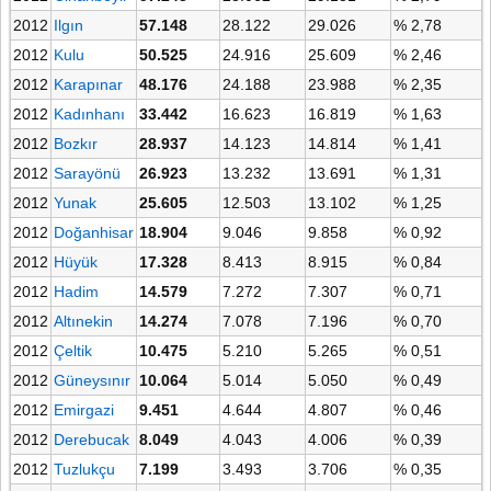
2012
Ilgın
57.148
28.122
29.026
% 2,78
2012
Kulu
50.525
24.916
25.609
% 2,46
2012
Karapınar
48.176
24.188
23.988
% 2,35
2012
Kadınhanı
33.442
16.623
16.819
% 1,63
2012
Bozkır
28.937
14.123
14.814
% 1,41
2012
Sarayönü
26.923
13.232
13.691
% 1,31
2012
Yunak
25.605
12.503
13.102
% 1,25
2012
Doğanhisar
18.904
9.046
9.858
% 0,92
2012
Hüyük
17.328
8.413
8.915
% 0,84
2012
Hadim
14.579
7.272
7.307
% 0,71
2012
Altınekin
14.274
7.078
7.196
% 0,70
2012
Çeltik
10.475
5.210
5.265
% 0,51
2012
Güneysınır
10.064
5.014
5.050
% 0,49
2012
Emirgazi
9.451
4.644
4.807
% 0,46
2012
Derebucak
8.049
4.043
4.006
% 0,39
2012
Tuzlukçu
7.199
3.493
3.706
% 0,35