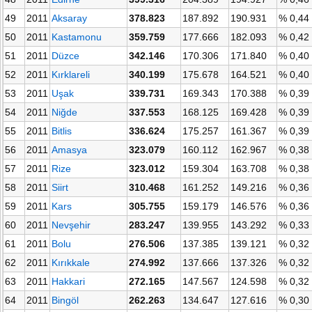
49
2011
Aksaray
378.823
187.892
190.931
% 0,44
50
2011
Kastamonu
359.759
177.666
182.093
% 0,42
51
2011
Düzce
342.146
170.306
171.840
% 0,40
52
2011
Kırklareli
340.199
175.678
164.521
% 0,40
53
2011
Uşak
339.731
169.343
170.388
% 0,39
54
2011
Niğde
337.553
168.125
169.428
% 0,39
55
2011
Bitlis
336.624
175.257
161.367
% 0,39
56
2011
Amasya
323.079
160.112
162.967
% 0,38
57
2011
Rize
323.012
159.304
163.708
% 0,38
58
2011
Siirt
310.468
161.252
149.216
% 0,36
59
2011
Kars
305.755
159.179
146.576
% 0,36
60
2011
Nevşehir
283.247
139.955
143.292
% 0,33
61
2011
Bolu
276.506
137.385
139.121
% 0,32
62
2011
Kırıkkale
274.992
137.666
137.326
% 0,32
63
2011
Hakkari
272.165
147.567
124.598
% 0,32
64
2011
Bingöl
262.263
134.647
127.616
% 0,30