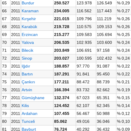
65
2011
Burdur
250.527
123.978
126.549
% 0,29
66
2011
Karaman
234.005
116.562
117.443
% 0,27
67
2011
Kırşehir
221.015
109.796
111.219
% 0,26
68
2011
Karabük
219.728
110.575
109.153
% 0,26
69
2011
Erzincan
215.277
109.583
105.694
% 0,25
70
2011
Yalova
206.535
102.935
103.600
% 0,24
71
2011
Bilecik
203.849
106.691
97.158
% 0,24
72
2011
Sinop
203.027
100.595
102.432
% 0,24
73
2011
Iğdır
188.857
97.770
91.087
% 0,22
74
2011
Bartın
187.291
91.841
95.450
% 0,22
75
2011
Çankırı
177.211
88.472
88.739
% 0,21
76
2011
Artvin
166.394
83.732
82.662
% 0,19
77
2011
Gümüşhane
132.374
67.023
65.351
% 0,15
78
2011
Kilis
124.452
62.107
62.345
% 0,14
79
2011
Ardahan
107.455
56.467
50.988
% 0,12
80
2011
Tunceli
85.062
49.016
36.046
% 0,10
81
2011
Bayburt
76.724
40.292
36.432
% 0,09