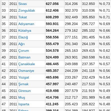
32
2011
Sivas
627.056
314.206
312.850
% 0,73
33
2011
Zonguldak
612.406
302.370
310.036
% 0,71
34
2011
Tokat
608.299
302.449
305.850
% 0,71
35
2011
Adıyaman
593.931
298.204
295.727
% 0,69
36
2011
Kütahya
564.264
279.162
285.102
% 0,66
37
2011
Elazığ
558.556
277.151
281.405
% 0,65
38
2011
Ağrı
555.479
291.340
264.139
% 0,65
39
2011
Çorum
534.578
265.163
269.415
% 0,62
40
2011
Batman
524.499
263.901
260.598
% 0,61
41
2011
Çanakkale
486.445
249.088
237.357
% 0,57
42
2011
Osmaniye
485.357
244.239
241.118
% 0,56
43
2011
Yozgat
465.696
233.267
232.429
% 0,54
44
2011
Şırnak
457.997
240.487
217.510
% 0,53
45
2011
Giresun
419.498
207.579
211.919
% 0,49
46
2011
Muş
414.706
212.717
201.989
% 0,48
47
2011
Isparta
411.245
205.423
205.822
% 0,48
48
2011
Edirne
399.316
204.389
194.927
% 0,46