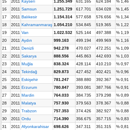
15
2011
Kayseri
1.255.349
631.165
624.184
% 1,46
16
2011
Samsun
1.251.729
617.701
634.028
% 1,45
17
2011
Balıkesir
1.154.314
577.658
576.656
% 1,34
18
2011
Kahramanmaraş
1.054.210
534.845
519.365
% 1,22
19
2011
Van
1.022.532
525.144
497.388
% 1,19
20
2011
Aydın
999.163
499.194
499.969
% 1,16
21
2011
Denizli
942.278
470.027
472.251
% 1,09
22
2011
Sakarya
888.556
445.863
442.693
% 1,03
23
2011
Muğla
838.324
428.114
410.210
% 0,97
24
2011
Tekirdağ
829.873
427.452
402.421
% 0,96
25
2011
Eskişehir
781.247
388.880
392.367
% 0,91
26
2011
Erzurum
780.847
393.081
387.766
% 0,91
27
2011
Mardin
764.033
384.735
379.298
% 0,89
28
2011
Malatya
757.930
379.563
378.367
% 0,88
29
2011
Trabzon
757.353
374.426
382.927
% 0,88
30
2011
Ordu
714.390
356.675
357.715
% 0,83
31
2011
Afyonkarahisar
698.626
347.311
351.315
% 0,81