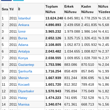
Toplam
Erkek
Kadın
Nüfus
Sıra
Yıl
İl
Nüfus
Nüfusu
Nüfusu
Yüzdes
1
2011
İstanbul
13.624.240
6.845.981
6.778.259
% 15,8
2
2011
Ankara
4.890.893
2.439.058
2.451.835
% 5,68
3
2011
İzmir
3.965.232
1.979.088
1.986.144
% 4,61
4
2011
Bursa
2.652.126
1.325.715
1.326.411
% 3,08
5
2011
Adana
2.108.805
1.052.873
1.055.932
% 2,45
6
2011
Antalya
2.043.482
1.034.655
1.008.827
% 2,37
7
2011
Konya
2.038.555
1.009.855
1.028.700
% 2,37
8
2011
Gaziantep
1.753.596
883.086
870.510
% 2,04
9
2011
Şanlıurfa
1.716.254
858.409
857.845
% 1,99
10
2011
Mersin
1.667.939
831.244
836.695
% 1,94
11
2011
Kocaeli
1.601.720
812.302
789.418
% 1,86
12
2011
Diyarbakır
1.570.943
795.894
775.049
% 1,82
13
2011
Hatay
1.474.223
741.695
732.528
% 1,71
14
2011
Manisa
1.340.074
671.361
668.713
% 1,56